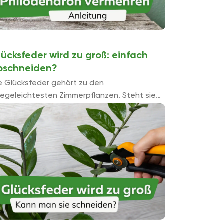
lücksfeder wird zu groß: einfach
bschneiden?
e Glücksfeder gehört zu den
legeleichtesten Zimmerpflanzen. Steht sie
er dunkel, kann es passieren, dass sie zu
oß wird, kann man diese dann einfach
schneiden? Erfahren Sie hier, ...