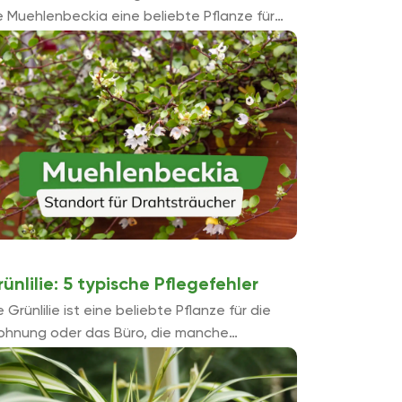
e Muehlenbeckia eine beliebte Pflanze für
innen und draußen. Dabei erweist sie sich als
cht anspruchslos und pflegeleicht. Beim
htigen ...
ünlilie: 5 typische Pflegefehler
e Grünlilie ist eine beliebte Pflanze für die
hnung oder das Büro, die manche
legefehler verzeiht. Häufige Fehler sind
erversorgung bei Wasser oder Dünger, denn