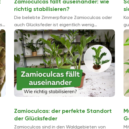
t
Zamioculcas fällt auseinander: wie
Sc
richtig stabilisieren?
s
Die beliebte Zimmerpflanze Zamioculcas oder
Ka
st
auch Glücksfeder ist eigentlich wenig
gu
anspruchsvoll und mit ihren straff aufrecht
St
wachsenden Stängeln sehr attraktiv. Doch
an
was ist zu tun, wenn die Pflanze ...
Zamioculcas: der perfekte Standort
M
der Glücksfeder
G
Zamioculcas sind in den Waldgebieten von
Mi