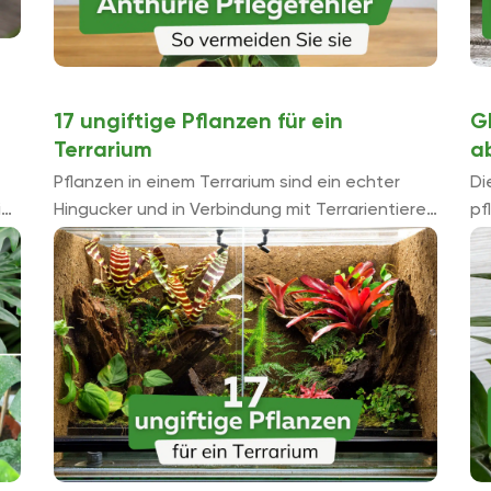
17 ungiftige Pflanzen für ein
G
Terrarium
a
Pflanzen in einem Terrarium sind ein echter
Di
in
Hingucker und in Verbindung mit Terrarientieren
pf
aus tropischen Regionen, unerlässlich für eine
eh
natürliche Lebensumgebung. Wichtig ist, dass
gr
sie ungiftig sind, ...
ab