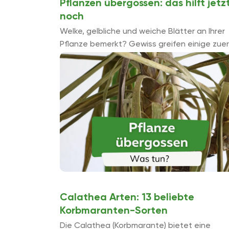
Pflanzen übergossen: das hilft jetz
noch
Welke, gelbliche und weiche Blätter an Ihrer
Pflanze bemerkt? Gewiss greifen einige zuer
zur Gießkanne, da die Vermutung nah liegt,
dass die Pflanze an Wassermangel leidet.
Doch ein ...
Calathea Arten: 13 beliebte
Korbmaranten-Sorten
Die Calathea (Korbmarante) bietet eine