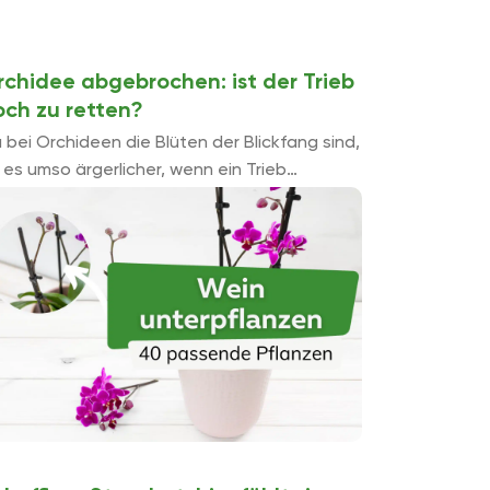
rchidee abgebrochen: ist der Trieb
och zu retten?
 bei Orchideen die Blüten der Blickfang sind,
t es umso ärgerlicher, wenn ein Trieb
bricht. Hält sich der Schaden jedoch in
enzen, ist es mit etwas Geduld ...