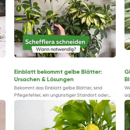
groß wird.
Einblatt bekommt gelbe Blätter:
G
Ursachen & Lösungen
B
Bekommt das Einblatt gelbe Blätter, sind
We
Pflegefehler, ein ungünstiger Standort oder
aq
Schädlinge meist die Ursache. Haben Sie die
da
richtige Gegenmaßnahme eingeleitet, erholt
Es
sich die Pflanze jedoch ...
re