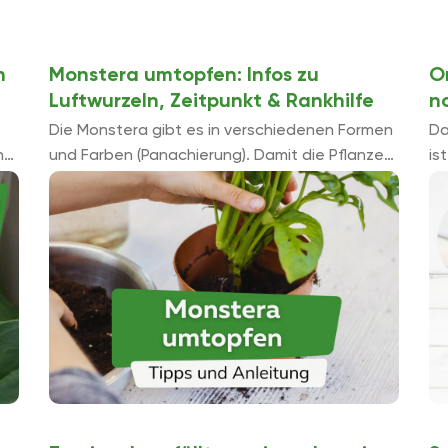
n
Monstera umtopfen: Infos zu
O
Luftwurzeln, Zeitpunkt & Rankhilfe
n
Die Monstera gibt es in verschiedenen Formen
Da
n
und Farben (Panachierung). Damit die Pflanze
is
auf
ein gutes Leben führen kann, muss sie auch hin
ab
und wieder umgetopft werden. Wir zeigen,
Gr
worauf ...