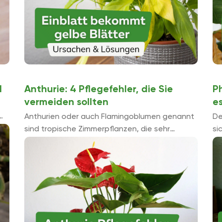
d
Anthurie: 4 Pflegefehler, die Sie
P
vermeiden sollten
e
Anthurien oder auch Flamingoblumen genannt
De
sind tropische Zimmerpflanzen, die sehr
si
d
dekorativ wirken, wenn sie die richtige Pflege
gi
erhalten. Ganz pflegeleicht ist die Pflanze
di
nicht und so sollten Pflegefehler unbedingt
vermieden ...