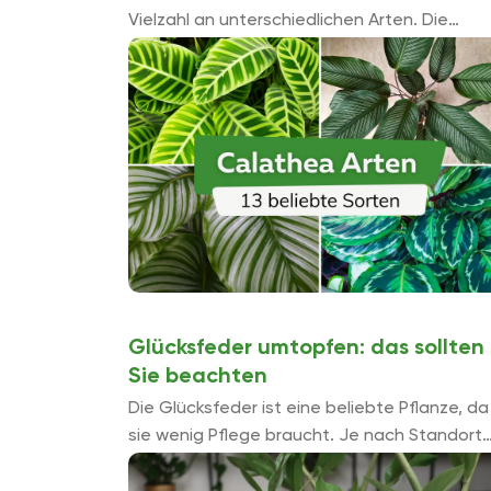
Vielzahl an unterschiedlichen Arten. Die
schönsten und beliebtesten Exemplare sind
hier mit ihren jeweiligen Eigenschaften und
Unterschieden beschrieben.
Glücksfeder umtopfen: das sollten
Sie beachten
Die Glücksfeder ist eine beliebte Pflanze, da
sie wenig Pflege braucht. Je nach Standort
muss sie nach ein bis drei Jahren umgetopft
werden, da der Topf dann zu klein ...