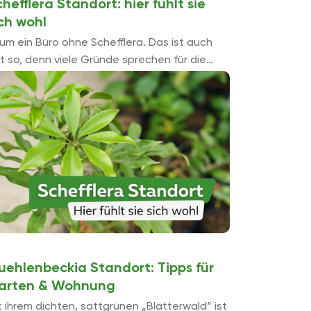
hefflera Standort: hier fühlt sie
ich wohl
um ein Büro ohne Schefflera. Das ist auch
t so, denn viele Gründe sprechen für die
rahlenaralie. Die geringen Ansprüche, die sie
 ihren Standort stellt, ...
uehlenbeckia Standort: Tipps für
arten & Wohnung
t ihrem dichten, sattgrünen „Blätterwald“ ist