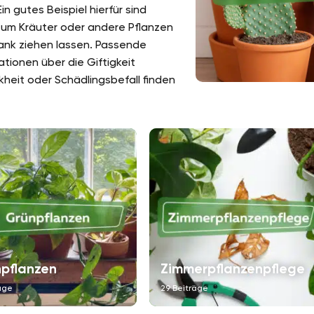
 gutes Beispiel hierfür sind
n um Kräuter oder andere Pflanzen
bank ziehen lassen. Passende
ationen über die Giftigkeit
eit oder Schädlingsbefall finden
pflanzen
Zimmerpflanzenpflege
äge
29 Beiträge