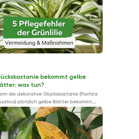
lückskastanie bekommt gelbe
lätter: was tun?
nn die dekorative Glückskastanie (Pachira
uatica) plötzlich gelbe Blätter bekommt,
nn kann dies verschiedene Ursachen haben.
 wichtig, in so einem Fall schnell und richtig zu
agieren. ...