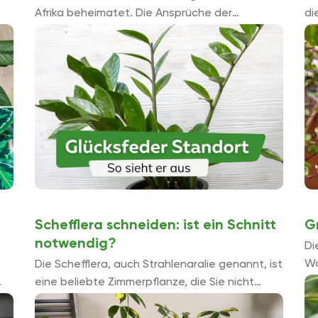
Afrika beheimatet. Die Ansprüche der
di
Glücksfeder an den Standort, besonders was
dr
die Lichtverhältnisse anbelangt, sind gering.
re
Das ist einer der Grü...
ric
Schefflera schneiden: ist ein Schnitt
Gr
notwendig?
Di
Wo
Die Schefflera, auch Strahlenaralie genannt, ist
Pf
eine beliebte Zimmerpflanze, die Sie nicht
Üb
unbedingt schneiden müssen. Lediglich ein
...
Formschnitt ist möglich, wenn die Pflanze zu