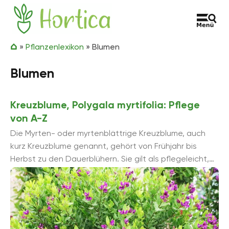
Zum Inhalt springen
Hortica
»
Pflanzenlexikon
»
Blumen
Blumen
Kreuzblume, Polygala myrtifolia: Pflege
von A-Z
Die Myrten- oder myrtenblättrige Kreuzblume, auch
kurz Kreuzblume genannt, gehört von Frühjahr bis
Herbst zu den Dauerblühern. Sie gilt als pflegeleicht,
reagiert jedoch äußerst empfindlich ...