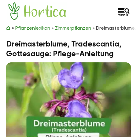
Zum Inhalt springen
Hortica
»
Pflanzenlexikon
»
Zimmerpflanzen
»
Dreimasterblume,
Dreimasterblume, Tradescantia,
Gottesauge: Pflege-Anleitung