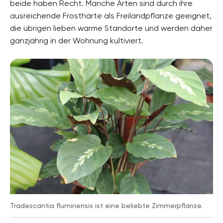
beide haben Recht. Manche Arten sind durch ihre
ausreichende Frosthärte als Freilandpflanze geeignet,
Pflanzenarten
Beetpflanzen, Zimmerpflanzen, Bodendecker,
die übrigen lieben warme Standorte und werden daher
Zierpflanzen
ganzjährig in der Wohnung kultiviert.
Gartenstil
Bauerngarten, Blumengarten, Terrassengarten,
Topfgarten, Ziergarten
Tradescantia fluminensis ist eine beliebte Zimmerpflanze.