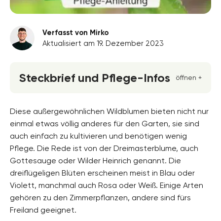
Verfasst von Mirko
Aktualisiert am 19. Dezember 2023
Steckbrief und Pflege-Infos
öffnen +
Blütenfarbe
rosa, violett, weiss, blau
Diese außergewöhnlichen Wildblumen bieten nicht nur
einmal etwas völlig anderes für den Garten, sie sind
Standort
auch einfach zu kultivieren und benötigen wenig
Halbschatten, Absonnig, Sonnig
Pflege. Die Rede ist von der Dreimasterblume, auch
Blütezeit
Gottesauge oder Wilder Heinrich genannt. Die
Mai, Juni, Juli, August, September
dreiflügeligen Blüten erscheinen meist in Blau oder
Violett, manchmal auch Rosa oder Weiß. Einige Arten
Wuchsform
aufrecht, buschig, mehrjährig, horstbildend,
gehören zu den Zimmerpflanzen, andere sind fürs
Staude, Überhängend
Freiland geeignet.