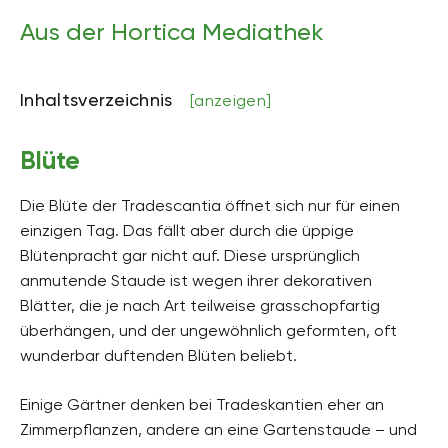
Höhe
20 bis 60 Zentimeter hoch
Aus der Hortica Mediathek
Bodenart
steinig, sandig, lehmig, kiesig
Inhaltsverzeichnis
[anzeigen]
Bodenfeuchte
mäßig feucht, frisch
Blüte
pH-Wert
neutral, schwach sauer
Die Blüte der Tradescantia öffnet sich nur für einen
einzigen Tag. Das fällt aber durch die üppige
Kalkverträglichkeit
Blütenpracht gar nicht auf. Diese ursprünglich
Kalktolerant
anmutende Staude ist wegen ihrer dekorativen
Humus
Blätter, die je nach Art teilweise grasschopfartig
humusreich
überhängen, und der ungewöhnlich geformten, oft
wunderbar duftenden Blüten beliebt.
Giftig
Ja
Einige Gärtner denken bei Tradeskantien eher an
Pflanzenfamilien
Zimmerpflanzen, andere an eine Gartenstaude – und
Commelinagewächse, Commelinaceae