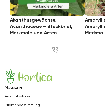
Akanthusgewächse,
Amaryllis
Acanthaceae – Steckbrief,
Amaryllida
Merkmale und Arten
Merkmale 
Hortica
Magazine
Aussaatkalender
Pflanzenbestimmung