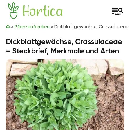
Zum Inhalt springen
Hortica
»
Pflanzenfamilien
»
Dickblattgewächse, Crassulaceae 
Dickblattgewächse, Crassulaceae
– Steckbrief, Merkmale und Arten