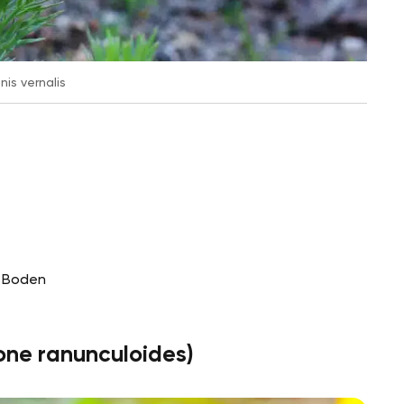
is vernalis
r Boden
ne ranunculoides)