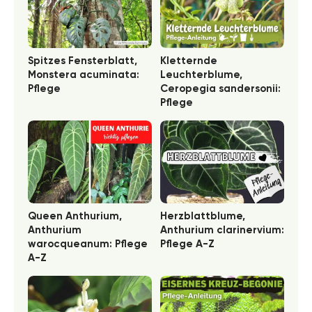
Spitzes Fensterblatt,
Kletternde
Monstera acuminata:
Leuchterblume,
Pflege
Ceropegia sandersonii:
Pflege
Queen Anthurium,
Herzblattblume,
Anthurium
Anthurium clarinervium:
warocqueanum: Pflege
Pflege A-Z
A-Z