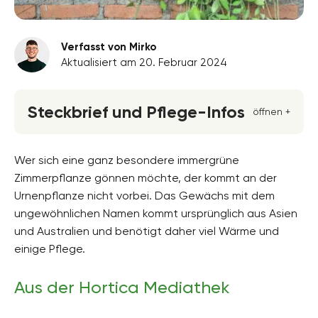
Verfasst von Mirko
Aktualisiert am 20. Februar 2024
Steckbrief und Pflege-Infos
öffnen +
Blütenfarbe
unscheinbar, weiss
Wer sich eine ganz besondere immergrüne
Zimmerpflanze gönnen möchte, der kommt an der
Standort
Urnenpflanze nicht vorbei. Das Gewächs mit dem
Halbschatten, Absonnig
ungewöhnlichen Namen kommt ursprünglich aus Asien
Wuchsform
und Australien und benötigt daher viel Wärme und
Kletterpflanze
einige Pflege.
Höhe
bis zu 60 Zentimeter hoch
Aus der Hortica Mediathek
Bodenfeuchte