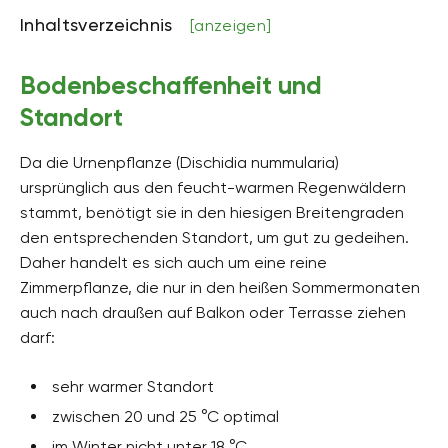
mäßig trocken, mäßig feucht, frisch
Inhaltsverzeichnis
[anzeigen]
pH-Wert
neutral
Bodenbeschaffenheit und
Kalkverträglichkeit
Standort
Kalkintolerant
Da die Urnenpflanze (Dischidia nummularia)
Humus
k.A.
ursprünglich aus den feucht-warmen Regenwäldern
stammt, benötigt sie in den hiesigen Breitengraden
Giftig
den entsprechenden Standort, um gut zu gedeihen.
Ja
Daher handelt es sich auch um eine reine
Pflanzenfamilien
Zimmerpflanze, die nur in den heißen Sommermonaten
Hundsgiftgewächse, Apocynaceae
auch nach draußen auf Balkon oder Terrasse ziehen
darf:
Pflanzenarten
Kletterpflanzen, Zimmerpflanzen
sehr warmer Standort
Gartenstil
zwischen 20 und 25 °C optimal
Topfgarten
im Winter nicht unter 18 °C