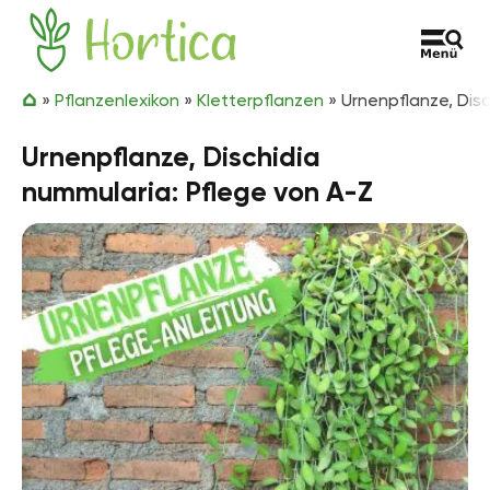
Zum Inhalt springen
Hortica
»
Pflanzenlexikon
»
Kletterpflanzen
»
Urnenpflanze, Dis
Urnenpflanze, Dischidia
nummularia: Pflege von A-Z