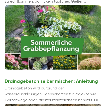
zurechtkommen, damit kein tägliches Gießen
erforderlich wird. Im Folgenden sind einige geeignete
Pflanzenbeispiele zu ...
Drainagebeton selber mischen: Anleitung
Drainagebeton wird aufgrund der
wasserdurchlässigen Eigenschaften für Projekte wie
Gartenwege oder Pflastersteinterrassen benutzt. Die
spezielle Betonsorte lässt sich selber mischen, um die