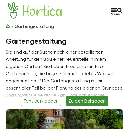
Zum Inhalt springen
Hortica
»
Gartengestaltung
Gartengestaltung
Sie sind auf der Suche nach einer detaillierten
Anleitung für den Bau einer Feuerstelle in Ihrem
eigenen Garten? Sie haben Probleme mit Ihrer
Gartenpumpe, die bis jetzt immer tadellos Wasser
angesaugt hat? Die Gartengestaltung ist ein
essentieller Teil bei der Planung der eigenen Grünoase
und umfasst eine große Zahl unterschiedlicher
Text aufklappen
Zu den Beiträgen
Projekte, die zur Umsetzung der eigenen
Gestaltungsideen zum Einsatz kommen. Zu diesen
zählen zum Beispiel Gartenteiche, Pools, Steinmauern,
die Anlage verschiedener Beete oder Hochbeete. Bei