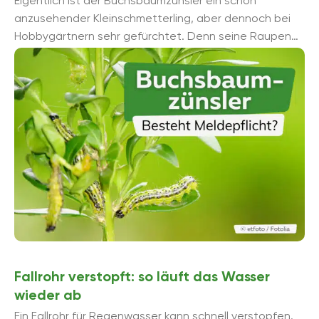
Eigentlich ist der Buchsbaumzünsler ein schön
anzusehender Kleinschmetterling, aber dennoch bei
Hobbygärtnern sehr gefürchtet. Denn seine Raupen
sind gefräßige Pflanzenschädlinge. Erfahren Sie hier, ob
...
Fallrohr verstopft: so läuft das Wasser
wieder ab
Ein Fallrohr für Regenwasser kann schnell verstopfen.