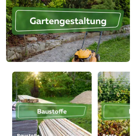
der Gartengestaltung ist die richtige Planung einer der
wichtigsten Schritte, um nachträglichen
Arbeitsaufwand zu verhindern. Wenn Sie zum Beispiel
einen Hang bepflanzen wollen, müssen Sie die
passenden Pflanzen wählen, die Böschungsneigung
ausmessen und die Lage in Bezug auf Sonne und
Schatten einbeziehen. Ihre Gartengestaltung lässt
sich auf kreative Weise umsetzen. Die notwendigen
Grundlagen dafür lernen Sie mit den detaillierten
Anleitungen innerhalb dieser Kategorie, die Ihnen bei
der Planung und den Arbeitsschritten unter die Arme
greifen.
Baustoffe
Beete