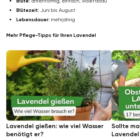
Blüte
: ährenförmig, einfach, violettblau
Blütezeit
: Juni bis August
Lebensdauer
: mehrjährig
Mehr Pflege-Tipps für Ihren Lavendel
Lavendel gießen: wie viel Wasser
Sollte m
benötigt er?
Lavendel