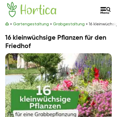
Zum Inhalt springen
Hortica
»
Gartengestaltung
»
Grabgestaltung
»
16 kleinwüchsi
16 kleinwüchsige Pflanzen für den
Friedhof