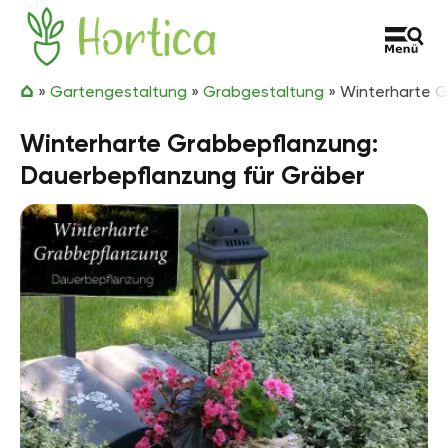
Zum Inhalt springen
Hortica
»
Gartengestaltung
»
Grabgestaltung
»
Winterharte G
Winterharte Grabbepflanzung:
Dauerbepflanzung für Gräber