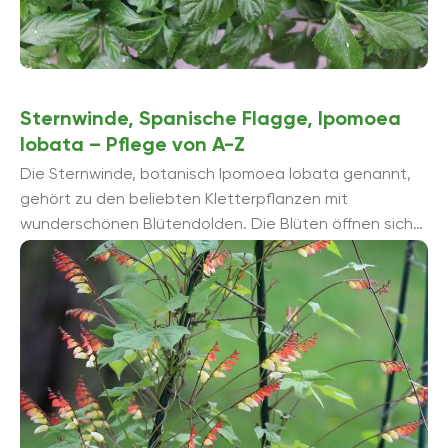
Sternwinde, Spanische Flagge, Ipomoea
lobata – Pflege von A-Z
Die Sternwinde, botanisch Ipomoea lobata genannt,
gehört zu den beliebten Kletterpflanzen mit
wunderschönen Blütendolden. Die Blüten öffnen sich
nacheinander mit einem Farbenspiel von Rot über
Gelborange ...