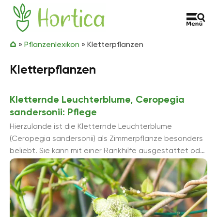
Zum Inhalt springen
Hortica
»
Pflanzenlexikon
»
Kletterpflanzen
Kletterpflanzen
Kletternde Leuchterblume, Ceropegia
sandersonii: Pflege
Hierzulande ist die Kletternde Leuchterblume
(Ceropegia sandersonii) als Zimmerpflanze besonders
beliebt. Sie kann mit einer Rankhilfe ausgestattet oder
hängend in einer Ampel kultiviert werden. Werden der
passende Standort sowie ...