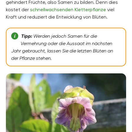
gehindert Früchte, also Samen zu bilden. Denn dies
kostet der
Pflanzenarten
schnellwachsenden Kletterpflanze
viel
Gartenpflanzen, Beetpflanzen, Kübelpflanzen,
Kraft und reduziert die Entwicklung von Blüten.
Balkonpflanzen, Duftpflanzen
Gartenstil
Tipp:
Werden jedoch Samen für die
Bauerngarten, Blumengarten, Innenhof,
Topfgarten, Wintergarten, Wohngarten,
Vermehrung oder die Aussaat im nächsten
Terrassengarten
Jahr gebraucht, lassen Sie die letzten Blüten an
der Pflanze stehen.