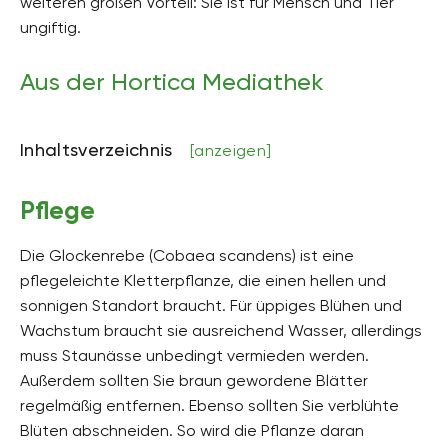
weiteren großen Vorteil: Sie ist für Mensch und Tier
Höhe
zwei bis vier Meter hoch
ungiftig.
Bodenart
Aus der Hortica Mediathek
steinig, sandig, lehmig
Bodenfeuchte
mäßig feucht, frisch
Inhaltsverzeichnis
[anzeigen]
pH-Wert
schwach alkalisch, schwach sauer
Pflege
Kalkverträglichkeit
Die Glockenrebe (Cobaea scandens) ist eine
Kalktolerant
pflegeleichte Kletterpflanze, die einen hellen und
Humus
sonnigen Standort braucht. Für üppiges Blühen und
humusreich
Wachstum braucht sie ausreichend Wasser, allerdings
muss Staunässe unbedingt vermieden werden.
Giftig
Außerdem sollten Sie braun gewordene Blätter
Nein
regelmäßig entfernen. Ebenso sollten Sie verblühte
Pflanzenfamilien
Blüten abschneiden. So wird die Pflanze daran
Sperrkrautgewächse, Polemoniaceae