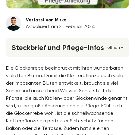
Verfasst von Mirko
Aktualisiert am 21. Februar 2024
Steckbrief und Pflege-Infos
öffnen +
Blütenfarbe
violett
Die Glockenrebe beeindruckt mit ihren wunderbaren
violetten Blüten. Damit die Kletterpflanze auch viele
Standort
der imposanten Blüten entwickelt, braucht sie viel
Sonnig
Sonne und ausreichend Wasser. Sonst stellt die
Blütezeit
Pflanze, die auch Krallen- oder Glockenwinde genannt
Juli, August, September, Oktober
wird, keine große Ansprüche an die Pflege. Fühlt sich
die Glockenrebe wohl, ist die schnellwachsende
Wuchsform
aufrecht, ausladend, buschig, mehrjährig,
Kletterpflanze ein perfekter Sichtschutz für den
Kletterpflanze, Staude, Überhängend
Balkon oder die Terrasse. Zudem hat sie einen