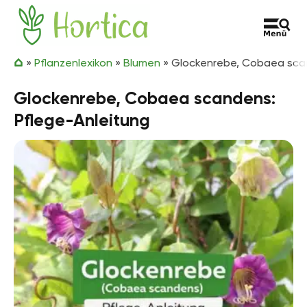
Zum Inhalt springen
Hortica
»
Pflanzenlexikon
»
Blumen
»
Glockenrebe, Cobaea scan
Glockenrebe, Cobaea scandens:
Pflege-Anleitung