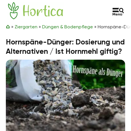
Zum Inhalt springen
Hortica
»
Ziergarten
»
Düngen & Bodenpflege
»
Hornspäne-Düng
Hornspäne-Dünger: Dosierung und
Alternativen / Ist Hornmehl giftig?