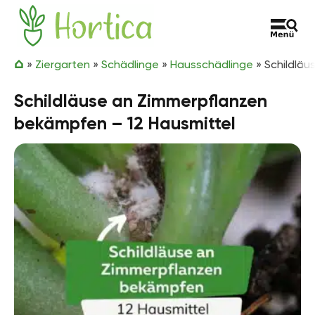
Zum Inhalt springen
Hortica
»
Ziergarten
»
Schädlinge
»
Hausschädlinge
»
Schildläu
Schildläuse an Zimmerpflanzen
bekämpfen – 12 Hausmittel