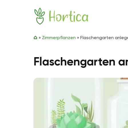
Zum Inhalt springen
Hortica
»
Zimmerpflanzen
»
Flaschengarten anlege
Flaschengarten an