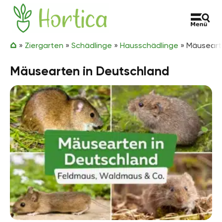
Zum Inhalt springen
Hortica
»
Ziergarten
»
Schädlinge
»
Hausschädlinge
»
Mäuseart
Mäusearten in Deutschland