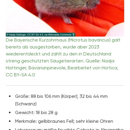
Die Bayerische Kurzohrmaus (Microtus bavaricus) galt
bereits als ausgestorben, wurde aber 2023
wiederentdeckt und zählt zu den in Deutschland
streng geschützten Säugetierarten. Quelle: Nadja
Hattinger, Bavarianpinevole, Bearbeitet von Hortica,
CC BY-SA 4.0
Größe: 88 bis 106 mm (Körper); 32 bis 44 mm
(Schwanz)
Gewicht: 18 bis 28 g
Merkmale: gelbbraunes Fell; sehr kleine Ohren
Lebensraum: mäßig feuchte Gebiete in Alpennähe