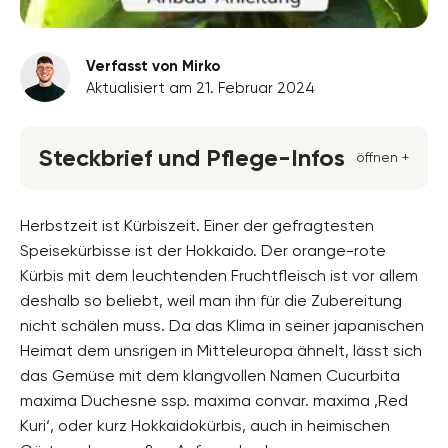
Verfasst von Mirko
Aktualisiert am 21. Februar 2024
Steckbrief und Pflege-Infos
öffnen +
Blütenfarbe
gelb
Herbstzeit ist Kürbiszeit. Einer der gefragtesten
Speisekürbisse ist der Hokkaido. Der orange-rote
Standort
Kürbis mit dem leuchtenden Fruchtfleisch ist vor allem
Halbschatten, Sonnig
deshalb so beliebt, weil man ihn für die Zubereitung
Blütezeit
nicht schälen muss. Da das Klima in seiner japanischen
Mai, Juni, Juli
Heimat dem unsrigen in Mitteleuropa ähnelt, lässt sich
das Gemüse mit dem klangvollen Namen Cucurbita
Wuchsform
einjährig, Kriechend
maxima Duchesne ssp. maxima convar. maxima ‚Red
Kuri‘, oder kurz Hokkaidokürbis, auch in heimischen
Bodenart