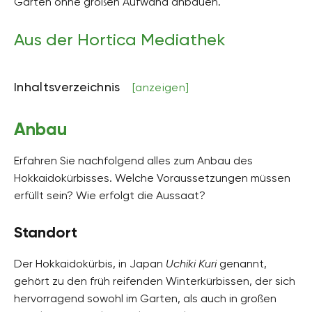
Gärten ohne großen Aufwand anbauen.
sandig, lehmig
Bodenfeuchte
Aus der Hortica Mediathek
mäßig feucht, frisch
pH-Wert
Inhaltsverzeichnis
[anzeigen]
neutral, schwach sauer
Kalkverträglichkeit
Anbau
Kalktolerant
Humus
Erfahren Sie nachfolgend alles zum Anbau des
humusreich
Hokkaidokürbisses. Welche Voraussetzungen müssen
erfüllt sein? Wie erfolgt die Aussaat?
Giftig
Nein
Standort
Pflanzenfamilien
Kürbisgewächse, Cucurbitaceae
Der Hokkaidokürbis, in Japan
Uchiki Kuri
genannt,
gehört zu den früh reifenden Winterkürbissen, der sich
Pflanzenarten
Einjährige Pflanzen, Fruchtgemüse
hervorragend sowohl im Garten, als auch in großen