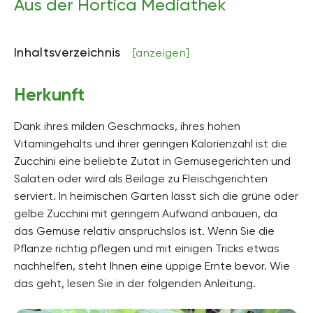
Aus der Hortica Mediathek
sehr feucht
pH-Wert
neutral
Inhaltsverzeichnis
[anzeigen]
Kalkverträglichkeit
k.A.
Herkunft
Humus
Dank ihres milden Geschmacks, ihres hohen
humusreich
Vitamingehalts und ihrer geringen Kalorienzahl ist die
Giftig
Zucchini eine beliebte Zutat in Gemüsegerichten und
Nein
Salaten oder wird als Beilage zu Fleischgerichten
serviert. In heimischen Gärten lässt sich die grüne oder
Pflanzenfamilien
Kürbisgewächse, Cucurbitaceae
gelbe Zucchini mit geringem Aufwand anbauen, da
das Gemüse relativ anspruchslos ist. Wenn Sie die
Pflanzenarten
Pflanze richtig pflegen und mit einigen Tricks etwas
Balkonpflanzen, Fruchtgemüse, Gartenpflanzen,
nachhelfen, steht Ihnen eine üppige Ernte bevor. Wie
Kübelpflanzen, Nutzpflanzen
das geht, lesen Sie in der folgenden Anleitung.
Gartenstil
Nutzgarten