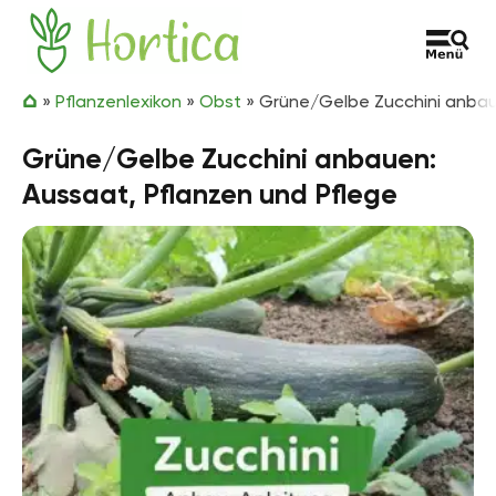
Zum Inhalt springen
Hortica
»
Pflanzenlexikon
»
Obst
»
Grüne/Gelbe Zucchini anbau
Grüne/Gelbe Zucchini anbauen:
Aussaat, Pflanzen und Pflege