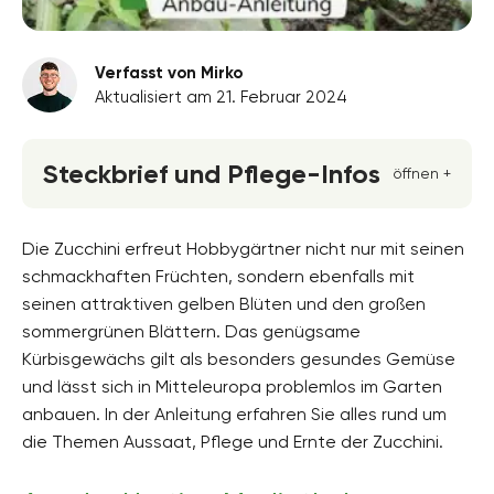
Verfasst von Mirko
Aktualisiert am 21. Februar 2024
Steckbrief und Pflege-Infos
öffnen +
Blütenfarbe
gelb
Die Zucchini erfreut Hobbygärtner nicht nur mit seinen
schmackhaften Früchten, sondern ebenfalls mit
Standort
seinen attraktiven gelben Blüten und den großen
Sonnig
sommergrünen Blättern. Das genügsame
Blütezeit
Kürbisgewächs gilt als besonders gesundes Gemüse
Juni, Juli, August, September
und lässt sich in Mitteleuropa problemlos im Garten
anbauen. In der Anleitung erfahren Sie alles rund um
Wuchsform
flachwüchsig, Kriechend
die Themen Aussaat, Pflege und Ernte der Zucchini.
Bodenfeuchte