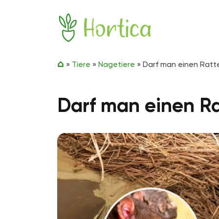
Zum Inhalt springen
Hortica
»
Tiere
»
Nagetiere
»
Darf man einen Ratt
Darf man einen R