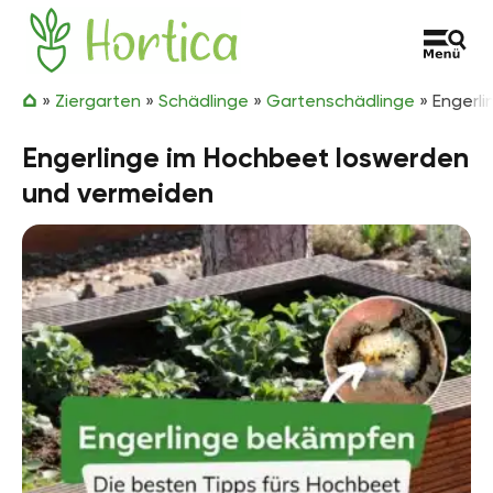
Zum Inhalt springen
Hortica
»
Ziergarten
»
Schädlinge
»
Gartenschädlinge
»
Engerl
Engerlinge im Hochbeet loswerden
und vermeiden