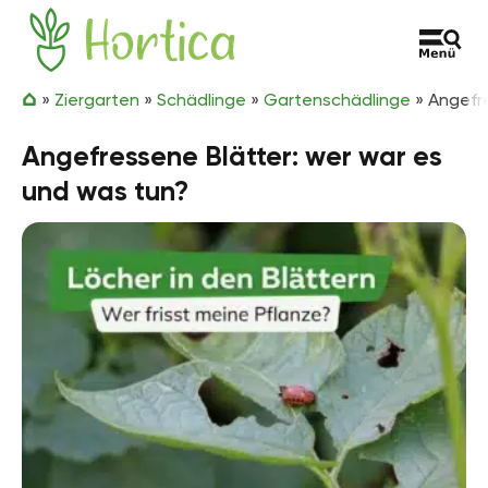
Zum Inhalt springen
Hortica
»
Ziergarten
»
Schädlinge
»
Gartenschädlinge
»
Angefre
Angefressene Blätter: wer war es
und was tun?