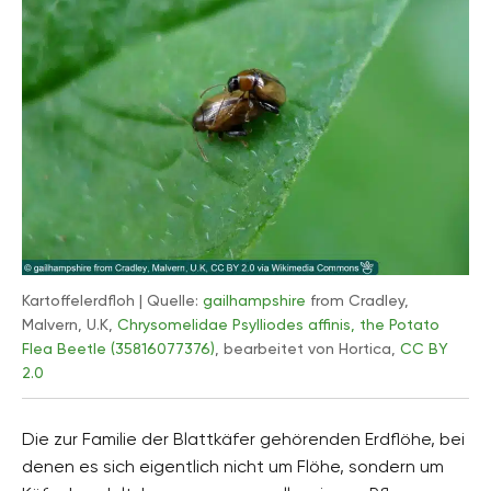
Kartoffelerdfloh | Quelle:
gailhampshire
from Cradley,
Malvern, U.K,
Chrysomelidae Psylliodes affinis, the Potato
Flea Beetle (35816077376)
, bearbeitet von Hortica,
CC BY
2.0
Die zur Familie der Blattkäfer gehörenden Erdflöhe, bei
denen es sich eigentlich nicht um Flöhe, sondern um