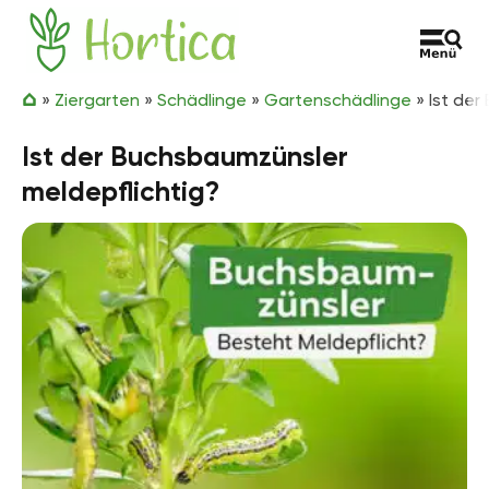
Zum Inhalt springen
Hortica
»
Ziergarten
»
Schädlinge
»
Gartenschädlinge
»
Ist der
Ist der Buchsbaumzünsler
meldepflichtig?