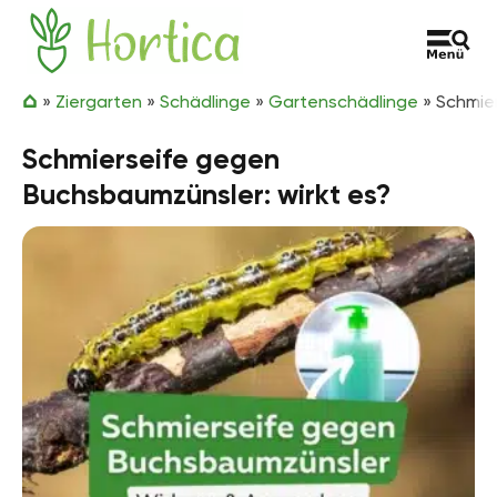
Zum Inhalt springen
Hortica
»
Ziergarten
»
Schädlinge
»
Gartenschädlinge
»
Schmie
Schmierseife gegen
Buchsbaumzünsler: wirkt es?