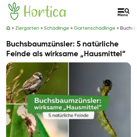
Zum Inhalt springen
Hortica
»
Ziergarten
»
Schädlinge
»
Gartenschädlinge
»
Buchsba
Buchsbaumzünsler: 5 natürliche
Feinde als wirksame „Hausmittel“