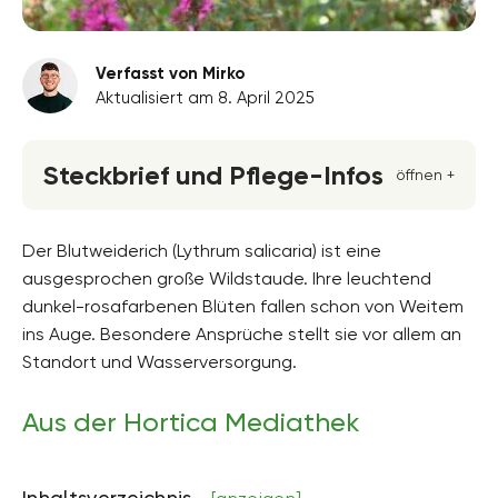
Verfasst von Mirko
Aktualisiert am 8. April 2025
Steckbrief und Pflege-Infos
öffnen +
Blütenfarbe
rosa
Der Blutweiderich (Lythrum salicaria) ist eine
ausgesprochen große Wildstaude. Ihre leuchtend
Standort
dunkel-rosafarbenen Blüten fallen schon von Weitem
Halbschatten, Sonnig
ins Auge. Besondere Ansprüche stellt sie vor allem an
Blütezeit
Standort und Wasserversorgung.
Juli, August, September
Aus der Hortica Mediathek
Wuchsform
aufrecht, buschig, horstbildend, Staude
Höhe
Inhaltsverzeichnis