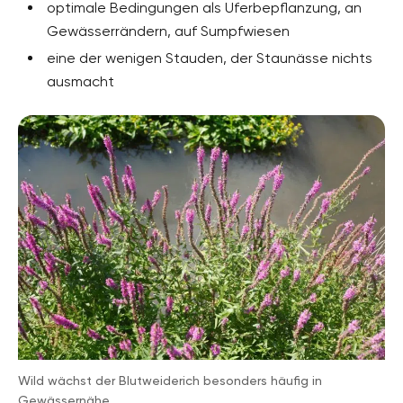
optimale Bedingungen als Uferbepflanzung, an
Pflanzenarten
Stauden, Teichpflanzen
Gewässerrändern, auf Sumpfwiesen
eine der wenigen Stauden, der Staunässe nichts
Gartenstil
ausmacht
Naturgarten, Wassergarten
Wild wächst der Blutweiderich besonders häufig in
Gewässernähe.