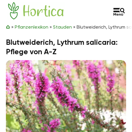
Zum Inhalt springen
Hortica
»
Pflanzenlexikon
»
Stauden
»
Blutweiderich, Lythrum sa
Blutweiderich, Lythrum salicaria:
Pflege von A-Z