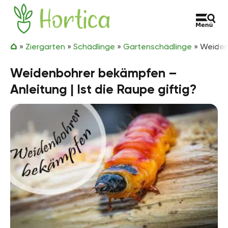
Zum Inhalt springen
Hortica
»
Ziergarten
»
Schädlinge
»
Gartenschädlinge
»
Weidenb
Weidenbohrer bekämpfen –
Anleitung | Ist die Raupe giftig?