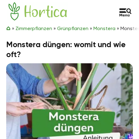
Zum Inhalt springen
Hortica
»
Zimmerpflanzen
»
Grünpflanzen
»
Monstera
»
Monster
Monstera düngen: womit und wie
oft?