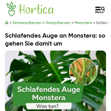
Zum Inhalt springen
Hortica
»
Zimmerpflanzen
»
Grünpflanzen
»
Monstera
»
Schlafe
Schlafendes Auge an Monstera: so
gehen Sie damit um