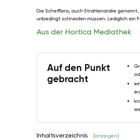
Die Schefflera, auch Strahlenaralie genannt, 
unbedingt schneiden müssen. Lediglich ein Fo
Aus der Hortica Mediathek
Auf den Punkt
Gr
od
gebracht
ei
er
kr
we
Inhaltsverzeichnis
[anzeigen]