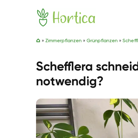
Zum Inhalt springen
Hortica
»
Zimmerpflanzen
»
Grünpflanzen
»
Scheff
Schefflera schneid
notwendig?