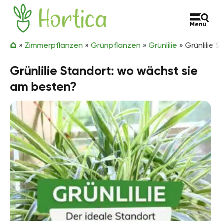
Zum Inhalt springen
Hortica
»
Zimmerpflanzen
»
Grünpflanzen
»
Grünlilie
»
Grünlilie
Grünlilie Standort: wo wächst sie
am besten?