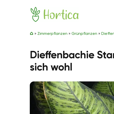
Zum Inhalt springen
Hortica
»
Zimmerpflanzen
»
Grünpflanzen
»
Dieffe
Dieffenbachie Stan
sich wohl