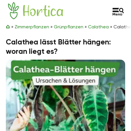
Zum Inhalt springen
Hortica
»
Zimmerpflanzen
»
Grünpflanzen
»
Calathea
»
Calathe
Calathea lässt Blätter hängen:
woran liegt es?