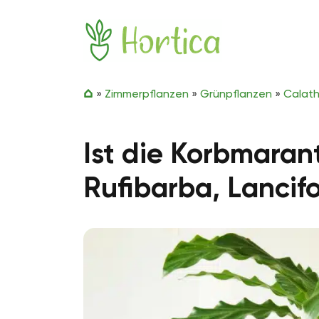
Zum Inhalt springen
Hortica
»
Zimmerpflanzen
»
Grünpflanzen
»
Calat
Ist die Korbmaran
Rufibarba, Lancif