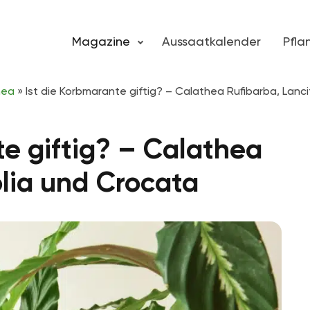
Magazine
Aussaatkalender
Pfl
hea
»
Ist die Korbmarante giftig? – Calathea Rufibarba, Lanc
te giftig? – Calathea
olia und Crocata