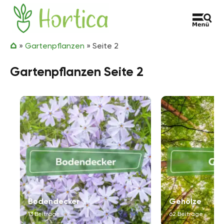
Zum Inhalt springen
Hortica
»
Gartenpflanzen
»
Seite 2
Gartenpflanzen Seite 2
Bodendecker
Gehölze
13 Beiträge
62 Beiträge