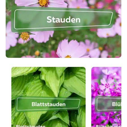
ausgegraben und in einem Gefäß über den Winter
gelagert werden können. Viele Blühpflanzen sind
Stauden und einige der beliebtesten Blumen wie
Adonisröschen, Pfingstrosen oder Astern gehören
dazu. Winterharte Stauden finden sich aber ebenfalls.
Die Gruppe wird in viele Untergruppen unterteilt und
zu den wichtigsten zählen die Blatt- und Blühstauden,
deren Bezeichnung darauf hindeutet, ob ihre Blüten
oder Blätter dekorativer sind. Bei der Haltung der
beliebten Staudenpflanzen ist die Pflege nach der
Vegetationsphase besonders wichtig.
Blattstauden
Blühstauden