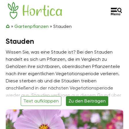
Zum Inhalt springen
Hortica
»
Gartenpflanzen
»
Stauden
Stauden
Wissen Sie, was eine Staude ist? Bei den Stauden
handelt es sich um Pflanzen, die im Vergleich zu
Gehölzen ihre sichtbaren, oberirdischen Pflanzenteile
nach ihrer eigentlichen Vegetationsperiode verlieren.
Diese sterben ab und die Stauden treiben
anschließend in der nächsten Vegetationsperiode
wieder aus. Stauden verfügen aus diesem Grund über
Text aufklappen
Zu den Beiträgen
sogenannte Überdauerungsorgane, die im Boden
verbleiben und die Pflanze somit über mehrere Jahre
am Leben erhalten. Zu diesen Organen gehören zum
Beispiel Knollen, Rhizome oder Zwiebeln, die sogar