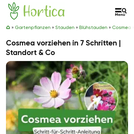
Zum Inhalt springen
Hortica
»
Gartenpflanzen
»
Stauden
»
Blühstauden
»
Cosmea
Cosmea vorziehen in 7 Schritten |
Standort & Co