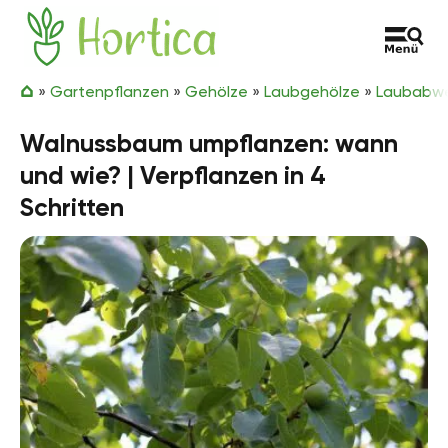
Zum Inhalt springen
Hortica
»
Gartenpflanzen
»
Gehölze
»
Laubgehölze
»
Laubabwe
Walnussbaum umpflanzen: wann
und wie? | Verpflanzen in 4
Schritten