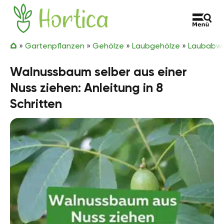
Zum Inhalt springen
Hortica
»
Gartenpflanzen
»
Gehölze
»
Laubgehölze
»
Laubabwe
Walnussbaum selber aus einer
Nuss ziehen: Anleitung in 8
Schritten