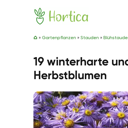
Zum Inhalt springen
Hortica
»
Gartenpflanzen
»
Stauden
»
Blühstaude
19 winterharte un
Herbstblumen