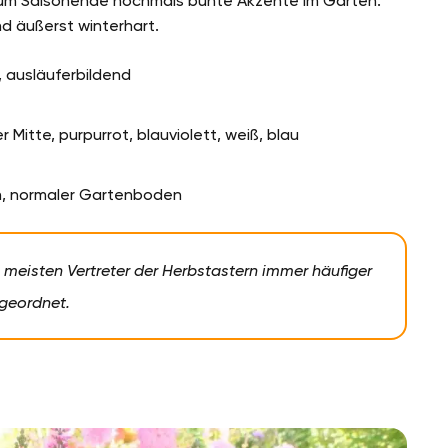
zum Saisonende nochmals bunte Akzente im Garten.
nd äußerst winterhart.
, ausläuferbildend
r Mitte, purpurrot, blauviolett, weiß, blau
sch, normaler Gartenboden
 meisten Vertreter der Herbstastern immer häufiger
geordnet.