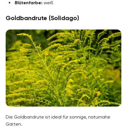
Blütenfarbe:
weiß
Goldbandrute (Solidago)
Die Goldbandrute ist ideal für sonnige, naturnahe
Gärten.