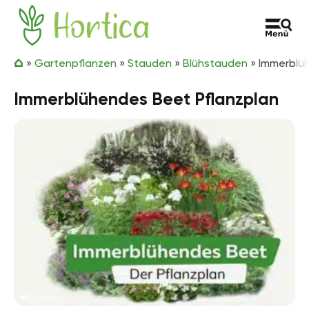
Zum Inhalt springen
Hortica
»
Gartenpflanzen
»
Stauden
»
Blühstauden
»
Immerblü
Immerblühendes Beet Pflanzplan