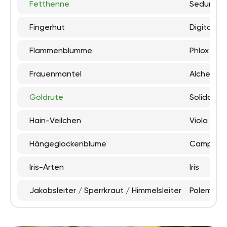
Fetthenne
Sedum
Fingerhut
Digitalis
Flammenblumme
Phlox
Frauenmantel
Alchemilla
Goldrute
Solidago
Hain-Veilchen
Viola rivin
Hängeglockenblume
Campanul
Iris-Arten
Iris
Jakobsleiter / Sperrkraut / Himmelsleiter
Polemoni