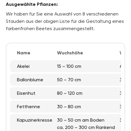
Ausgewählte Pflanzen:
Wir haben für Sie eine Auswahl von 8 verschiedenen
Stauden aus der obigen Liste für die Gestaltung eines
farbenfrohen Beetes zusammengestellt.
Name
Wuchshöhe
Wuch
Akelei
15 – 100 cm
40 –
Ballonblume
50 – 70 cm
30 –
Eisenhut
80 – 120 cm
30 –
Fetthenne
30 – 80 cm
30 –
Kapuzinerkresse
30 – 50 cm am Boden
30 –
ca. 200 – 300 cm Rankend