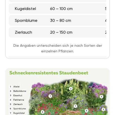
Kugeldistel
60 – 100 cm
50 –
Spornblume
30 – 80 cm
40 –
Zierlauch
20 – 150 cm
20 –
Die Angaben unterscheiden sich je nach Sorten der
einzelnen Pflanzen.