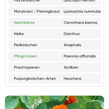
Märzenbecher
Leucojum vernum
Münzkraut / Pfennigkraut
Lysimachia nummularia)
Nachtkerze
Oenothera biennis
Nelke
Dianthus
Perlkörbchen
Anaphalis
Pfingstrosen
Paeonia officinalis
Prachtspieren
Astilben
Purpurglöckchen-Arten
Heuchera