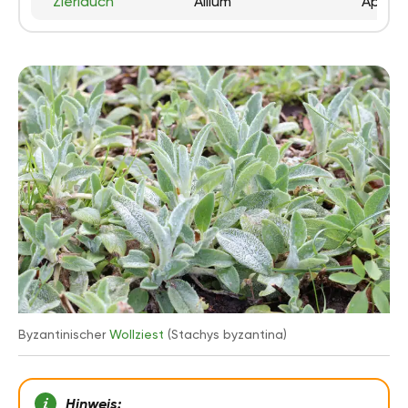
Zierlauch
Allium
April 
Byzantinischer
Wollziest
(Stachys byzantina)
Hinweis: