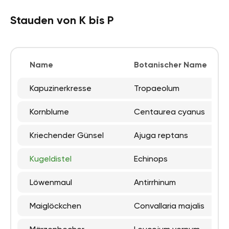
Stauden von K bis P
Name
Botanischer Name
Kapuzinerkresse
Tropaeolum
Kornblume
Centaurea cyanus
Kriechender Günsel
Ajuga reptans
Kugeldistel
Echinops
Löwenmaul
Antirrhinum
Maiglöckchen
Convallaria majalis