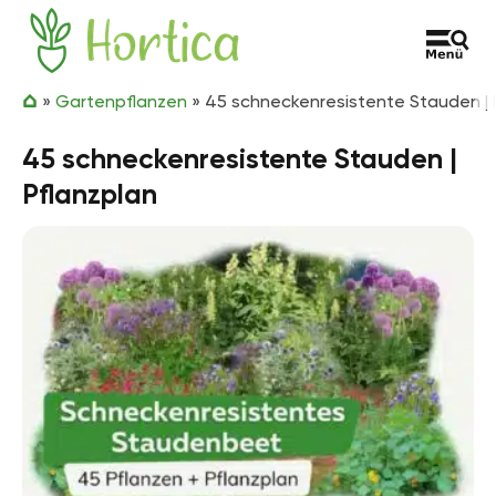
Zum Inhalt springen
Hortica
»
Gartenpflanzen
»
45 schneckenresistente Stauden | 
45 schneckenresistente Stauden |
Pflanzplan