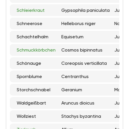
Schleierkraut
Gypsophila paniculata
Juni b
Schneerose
Helleborus niger
Novemb
Schachtelhalm
Equisetum
Juni bi
Schmuckkörbchen
Cosmos bipinnatus
Juli bi
Schönauge
Coreopsis verticillata
Juni b
Spornblume
Centranthus
Juni b
Storchschnabel
Geranium
Mai bi
Waldgeißbart
Aruncus dioicus
Juni bi
Wollziest
Stachys byzantina
Juli bi