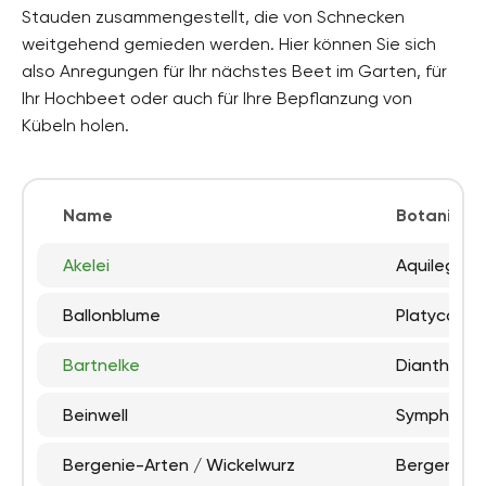
Stauden zusammengestellt, die von Schnecken
weitgehend gemieden werden. Hier können Sie sich
also Anregungen für Ihr nächstes Beet im Garten, für
Ihr Hochbeet oder auch für Ihre Bepflanzung von
Kübeln holen.
Name
Botanisch
Akelei
Aquilegia
Ballonblume
Platycodon
Bartnelke
Dianthus b
Beinwell
Symphytu
Bergenie-Arten / Wickelwurz
Bergenia