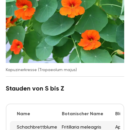
Kapuzinerkresse (Tropaeolum majus)
Stauden von S bis Z
Name
Botanischer Name
Blütez
Schachbrettblume
Fritillaria meleagris
April b