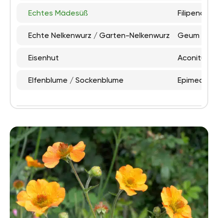
Echtes Mädesüß
Filipendula
Echte Nelkenwurz / Garten-Nelkenwurz
Geum urb
Eisenhut
Aconitum n
Elfenblume / Sockenblume
Epimedium