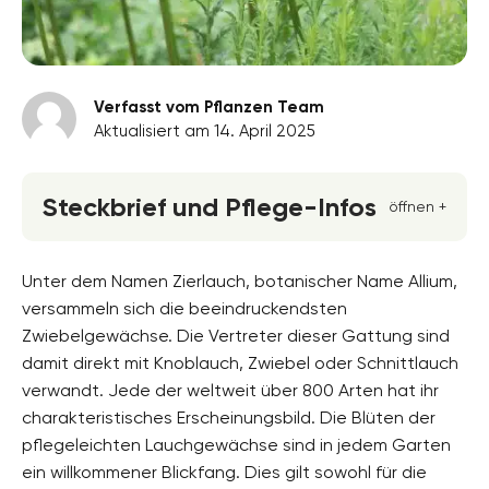
Verfasst vom Pflanzen Team
Aktualisiert am 14. April 2025
Steckbrief und Pflege-Infos
öffnen +
Blütenfarbe
gelb, violett, weiss
Unter dem Namen Zierlauch, botanischer Name Allium,
versammeln sich die beeindruckendsten
Standort
Zwiebelgewächse. Die Vertreter dieser Gattung sind
Sonnig, Vollsonne
damit direkt mit Knoblauch, Zwiebel oder Schnittlauch
Blütezeit
verwandt. Jede der weltweit über 800 Arten hat ihr
Mai, Juni
charakteristisches Erscheinungsbild. Die Blüten der
pflegeleichten Lauchgewächse sind in jedem Garten
Wuchsform
aufrecht, mehrjährig, horstbildend, Staude
ein willkommener Blickfang. Dies gilt sowohl für die