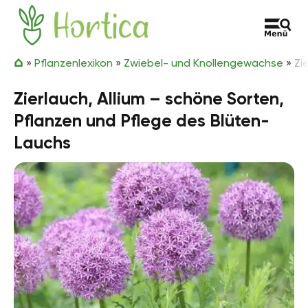
Zum Inhalt springen
Hortica
»
Pflanzenlexikon
»
Zwiebel- und Knollengewächse
»
Zi
Zierlauch, Allium – schöne Sorten,
Pflanzen und Pflege des Blüten-
Lauchs