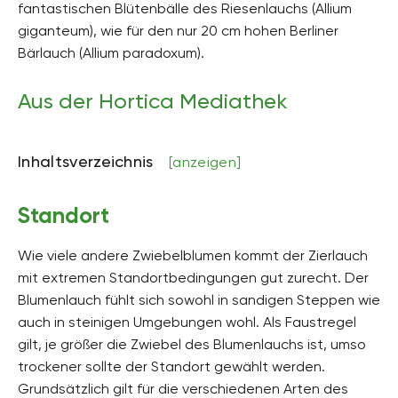
fantastischen Blütenbälle des Riesenlauchs (Allium
Höhe
giganteum), wie für den nur 20 cm hohen Berliner
bis zu 180 Zentimeter hoch
Bärlauch (Allium paradoxum).
Bodenart
steinig, sandig
Aus der Hortica Mediathek
Bodenfeuchte
sehr trocken, mäßig feucht
Inhaltsverzeichnis
[anzeigen]
pH-Wert
neutral, schwach alkalisch, schwach sauer
Standort
Kalkverträglichkeit
Kalktolerant
Wie viele andere Zwiebelblumen kommt der Zierlauch
mit extremen Standortbedingungen gut zurecht. Der
Humus
humusreich
Blumenlauch fühlt sich sowohl in sandigen Steppen wie
auch in steinigen Umgebungen wohl. Als Faustregel
Giftig
gilt, je größer die Zwiebel des Blumenlauchs ist, umso
Nein
trockener sollte der Standort gewählt werden.
Pflanzenfamilien
Grundsätzlich gilt für die verschiedenen Arten des