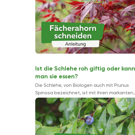
Gewächs aus dem ostasiatischen ...
Ist die Schlehe roh giftig oder kan
man sie essen?
Die Schlehe, von Biologen auch mit Prunus
Spinosa bezeichnet, ist mit ihren markanten
Stacheln und ihren tiefdunkelblauen Beeren
häufig anzutreffen und dementsprechend
bekannt. Früher waren die Früchte ...