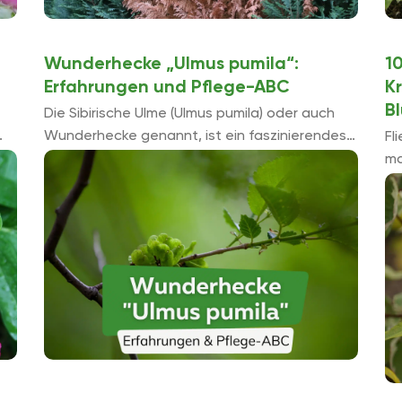
Wunderhecke „Ulmus pumila“:
1
Erfahrungen und Pflege-ABC
K
B
Die Sibirische Ulme (Ulmus pumila) oder auch
Wunderhecke genannt, ist ein faszinierendes
Fl
Baumgebilde mit einem ansehnlichen
ma
Wachstum. Sie lässt sich problemlos als Hecke
re
ziehen und gilt als eine extrem ...
Zu
re