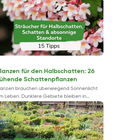
hten Bä...
flanzen für den Halbschatten: 26
lühende Schattenpflanzen
lanzen brauchen überwiegend Sonnenlicht
m Leben. Dunklere Gebiete bleiben in
rten sowie auf Balkonen deshalb oftmals
bepflanzt, trist und kahl. Das muss nicht
in, denn es gibt zahlreiche blü...