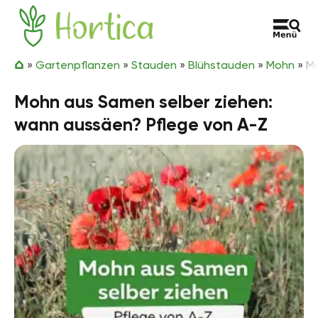
Zum Inhalt springen
Hortica
»
Gartenpflanzen
»
Stauden
»
Blühstauden
»
Mohn
»
Mo
Mohn aus Samen selber ziehen:
wann aussäen? Pflege von A-Z