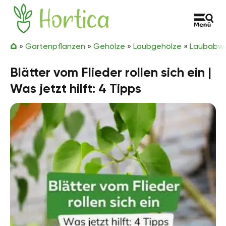
Zum Inhalt springen
Hortica
»
Gartenpflanzen
»
Gehölze
»
Laubgehölze
»
Laubabwe
Blätter vom Flieder rollen sich ein |
Was jetzt hilft: 4 Tipps