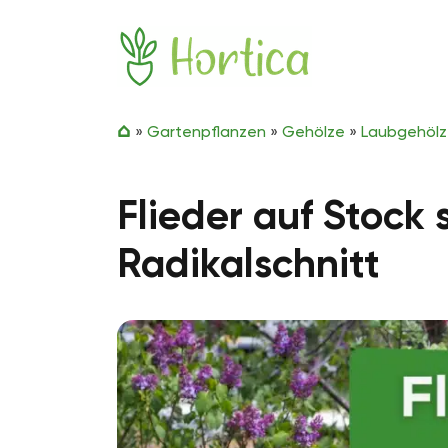
Zum Inhalt springen
Hortica
»
Gartenpflanzen
»
Gehölze
»
Laubgehöl
Flieder auf Stock
Radikalschnitt