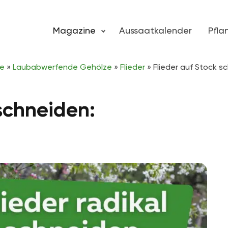
Magazine
Aussaatkalender
Pfl
ze
»
Laubabwerfende Gehölze
»
Flieder
»
Flieder auf Stock s
 schneiden: