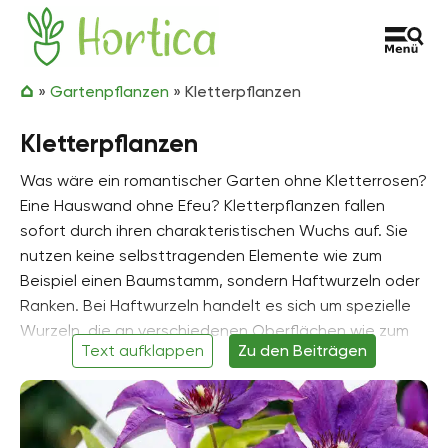
Zum Inhalt springen
Hortica
»
Gartenpflanzen
»
Kletterpflanzen
Kletterpflanzen
Was wäre ein romantischer Garten ohne Kletterrosen?
Eine Hauswand ohne Efeu? Kletterpflanzen fallen
sofort durch ihren charakteristischen Wuchs auf. Sie
nutzen keine selbsttragenden Elemente wie zum
Beispiel einen Baumstamm, sondern Haftwurzeln oder
Ranken. Bei Haftwurzeln handelt es sich um spezielle
Wurzeln, die an verschiedenen Oberflächen wie zum
Text aufklappen
Zu den Beiträgen
Beispiel Hauswänden, Mauern oder anderen Pflanzen
haften können. Typische Beispiele für Kletterpflanzen,
die Haftwurzeln nutzen, sind Efeu (bot. Hedera helix)
oder die Kriechspindel (bot. Euonymus fortunei).