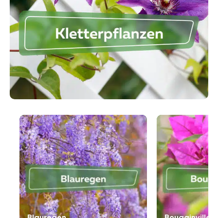
Kletterpflanzen, die Ranken verwenden, sind zum
Beispiel Weinreben (bot. Vitis vinifera), Brombeeren
(bot. Rubus sectio Rubus) oder Blauregen (bot.
Wisteria). Viele Rosen gehören ebenfalls dazu. Sie
benötigen im Garten Klettergerüste wie Spaliere, an
denen sie sich festhalten können. Wenn Sie
Kletterpflanzen halten wollen, gelingt das sogar im
Kübel. Dabei müssen Sie jedoch den Schnitt im Auge
behalten, da Ihnen Kletterpflanzen schnell über den
Kopf wachsen und irreparable Schäden an Strukturen
oder der Pflanze selbst entstehen lassen können.
Blauregen
Bougainvillea