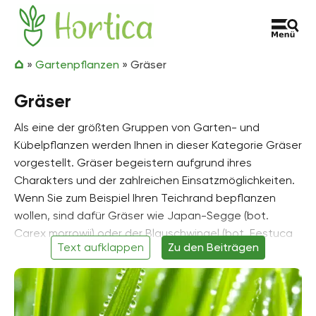
Zum Inhalt springen
Hortica
»
Gartenpflanzen
»
Gräser
Gräser
Als eine der größten Gruppen von Garten- und
Kübelpflanzen werden Ihnen in dieser Kategorie Gräser
vorgestellt. Gräser begeistern aufgrund ihres
Charakters und der zahlreichen Einsatzmöglichkeiten.
Wenn Sie zum Beispiel Ihren Teichrand bepflanzen
wollen, sind dafür Gräser wie Japan-Segge (bot.
Carex morrowii) oder der Blauschwingel (bot. Festuca
Text aufklappen
Zu den Beiträgen
glauca) geeignet, während ein Sichtschutz auf dem
Balkon hervorragend aus Bambus (bot. Fargesia)
geschaffen werden kann. Das ist nur eine kleine
Auswahl an Gräsern, die Sie entweder im Freien oder