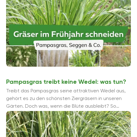
Pampasgras treibt keine Wedel: was tun?
Treibt das Pampasgras seine attraktiven Wedel aus,
gehört es zu den schönsten Ziergräsern in unseren
Gärten. Doch was, wenn die Blüte ausbleibt? So
bringen Sie ...