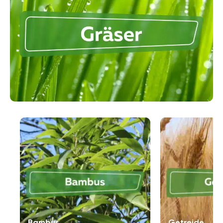
im Kübel auf der Terrasse halten können. Weitere
beliebte Gräser sind zum Beispiel die Liebeslocken
(bot. Juncus effusus ‚Spiralis‘), Chinaschilf (bot.
Miscanthus sinensis), Pampasgras (bot. Cortaderia
selloana), Echter Papyrus (bot. Cyperus papyrus) oder
Silberhaargras (bot. Imperata cylindrica). Ebenso finden
sich zahlreiche winterharte Gräser, die Sie sogar im
Kübel halten können und das gesamte Jahr über mit
ihrem Grün auf sich aufmerksam machen. Detaillierte
Schnitt- und Pflegeanleitungen zu den Gräsern finden
Sie innerhalb dieser Kategorie.
Bambus
Getreide