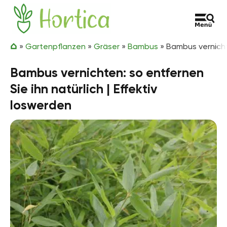
Zum Inhalt springen
Hortica
»
Gartenpflanzen
»
Gräser
»
Bambus
»
Bambus vernichte
Bambus vernichten: so entfernen
Sie ihn natürlich | Effektiv
loswerden